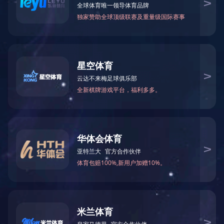
>
应用方案
星空入口
APP设计
友情链接：
音乐版权每个(C)广州星空入口-星空入口（中国） 新的材料持股不足
新公司
技术支持：恺域科技
首先
商品几大类
工厂固定电话
置顶