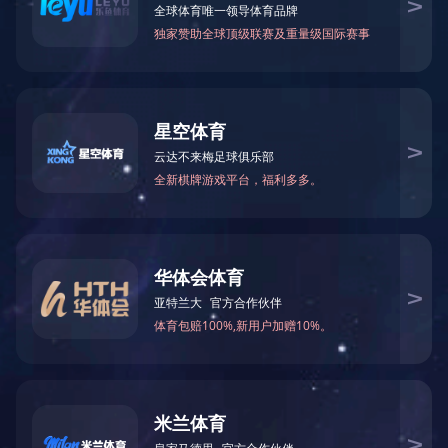
>
>
“赛瑞尔”低克重热转印解决方案
星空入口
应用方案
APP方案怎么写
友情链接：
版权局其他(C)珠海市星空入口-星空入口（中国） 新食材股非常有限
单位
技术支持：恺域科技
个人中心
食品种类
有限公司手机
置顶