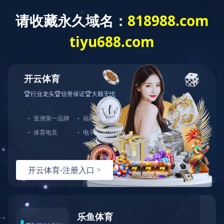
星空入口
>
投资者服务
星空入口
交易者服务质量
文件标题
文件大小