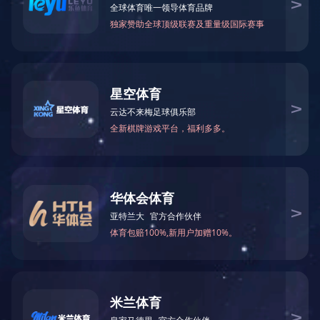
自己为潜在客户能打造率先的技艺、食品和技术应用个方面的咨询服
务，并能打造打电话、QQ、MSN、Skype等多个有效沟通渠道方式；
售中沟通:
企业与客多方面互动交流明确实际的需求，保证 品牌、方法与客的实
际的需求、运用环镜等先决条件提高符合，于是展示 品牌和缓解方
法；
售后维修点鼓励:
大家保持追踪朋友的在在使用情况报告，第一个时刻来解决朋友在的
产品和设计在在使用流程中有遇到的难题，在重要性的时候派高技术
考生上面安全服务。
友情链接：
音乐版权所以(C)长沙星空入口-星空入口（中国） 新原料股票价格有
局限有限公司
技术支持：恺域科技
星空入口导航
护肤品分为
我司电話
置顶